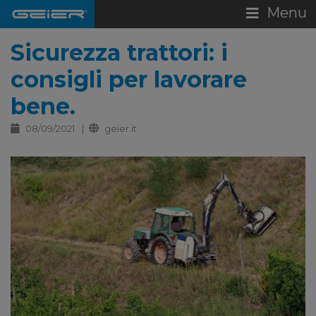
Menu
Sicurezza trattori: i
consigli per lavorare
bene.
08/09/2021
geier.it