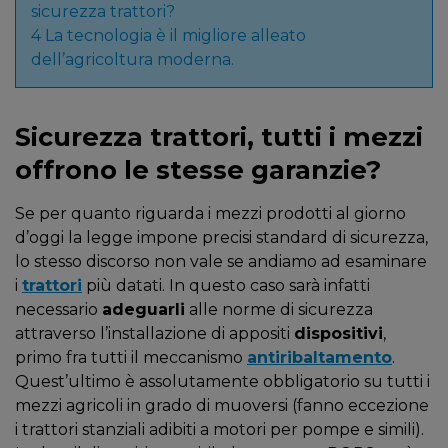
sicurezza trattori?
4
La tecnologia è il migliore alleato
dell’agricoltura moderna.
Sicurezza trattori, tutti i mezzi
offrono le stesse garanzie?
Se per quanto riguarda i mezzi prodotti al giorno
d’oggi la legge impone precisi standard di sicurezza,
lo stesso discorso non vale se andiamo ad esaminare
i
trattori
più datati. In questo caso sarà infatti
necessario
adeguarli
alle norme di sicurezza
attraverso l’installazione di appositi
dispositivi
,
primo fra tutti il meccanismo
antiribaltamento
.
Quest’ultimo è assolutamente obbligatorio su tutti i
mezzi agricoli in grado di muoversi (fanno eccezione
i trattori stanziali adibiti a motori per pompe e simili).