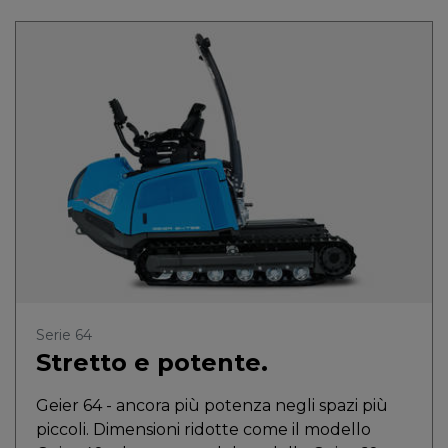
Serie 64
Stretto e potente.
Geier 64 - ancora più potenza negli spazi più
piccoli. Dimensioni ridotte come il modello