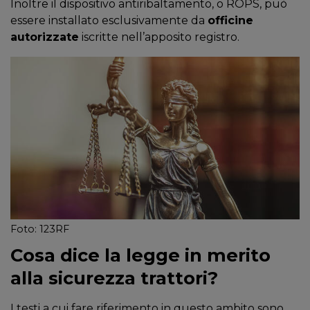
Inoltre il dispositivo antiribaltamento, o ROPS, può
essere installato esclusivamente da
officine
autorizzate
iscritte nell’apposito registro.
Foto: 123RF
Cosa dice la legge in merito
alla sicurezza trattori?
I testi a cui fare riferimento in questo ambito sono