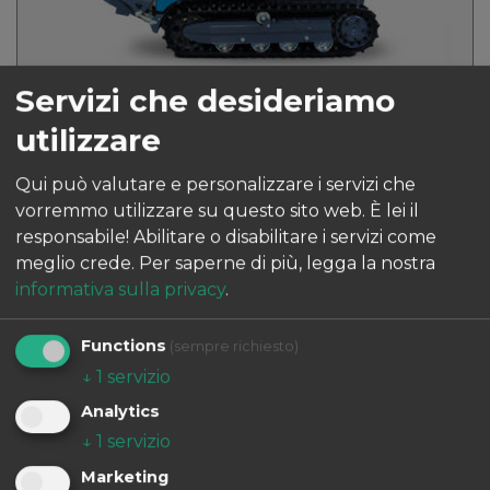
Servizi che desideriamo
Serie 45
utilizzare
Piccolo, maneggevole,
efficiente.
Qui può valutare e personalizzare i servizi che
vorremmo utilizzare su questo sito web. È lei il
La serie 45 è stata progettata appositamente
responsabile! Abilitare o disabilitare i servizi come
per colture a filari particolarmente stretti ed
meglio crede.
Per saperne di più, legga la nostra
ha nella costruzione estremamente compatta
informativa sulla privacy
.
e nel minimo…
Functions
(sempre richiesto)
SCOPRI DI PIÙ
↓
1
servizio
Analytics
↓
1
servizio
Marketing