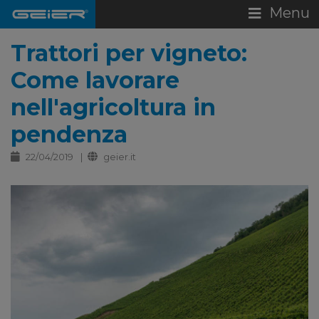
Menu
Trattori per vigneto:
Come lavorare
nell'agricoltura in
pendenza
22/04/2019
geier.it