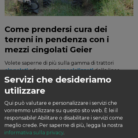
Come prendersi cura dei
terreni in pendenza con i
mezzi cingolati Geier
Volete saperne di più sulla gamma di trattori
cingolati
ed accessori
specializzati
della linea
Servizi che desideriamo
Geier? Su
g
eier.it troverete tutte le schede
dettagliate dei mezzi e dei componenti modulari, in
utilizzare
grado di operare agevolmente su pendenze
estreme e spazi ristretti. Con i mezzi giusti anche
Qui può valutare e personalizzare i servizi che
questo tipo di attività potrà essere svolto in modo
vorremmo utilizzare su questo sito web. È lei il
rapido, preciso e sicuro.
responsabile! Abilitare o disabilitare i servizi come
meglio crede.
Per saperne di più, legga la nostra
informativa sulla privacy
.
Geier consiglia