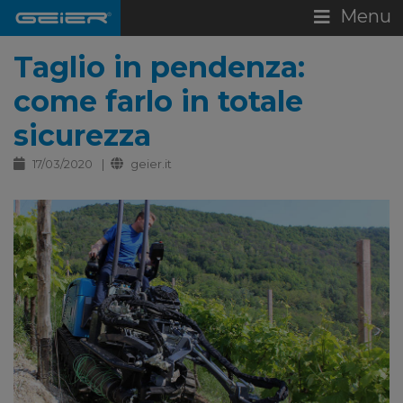
Menu
Taglio in pendenza:
come farlo in totale
sicurezza
17/03/2020
geier.it