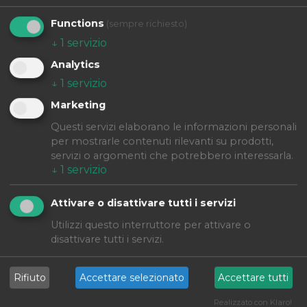
Functions
(sempre richiesto)
↓
1
servizio
Analytics
↓
1
servizio
Marketing
Questi servizi elaborano le informazioni personali
per mostrarle contenuti rilevanti su prodotti,
servizi o argomenti che potrebbero interessarla.
↓
1
servizio
Attivare o disattivare tutti i servizi
Spollonatrice
Utilizzi questo interruttore per attivare o
La moderna cura del
disattivare tutti i servizi.
terreno: rispetto e
Rifiuto
Accettare selezionato
Accettare tutti
precisione.
Realizzato con Klaro!