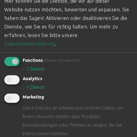
Hier können Sie die Dienste, die wir auf dieser
Website nutzen möchten, bewerten und anpassen. Sie
haben das Sagen! Aktivieren oder deaktivieren Sie die
Dienste, wie Sie es für richtig halten.
Um mehr zu
erfahren, lesen Sie bitte unsere
Datenschutzerklärung
.
Functions
(immer erforderlich)
↓
1
Dienst
Analytics
↓
1
Dienst
Marketing
Diese Dienste verarbeiten persönliche Daten, um
Ihnen relevante Inhalte über Produkte,
Dienstleistungen oder Themen zu zeigen, die Sie
interessieren könnten.