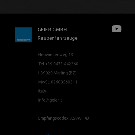
GEIER GMBH
Raupenfahrzeuge
Neuwiesenweg 13
Tel +39 0473 442260
I-39020 Marling (BZ)
MwSt. 02608560211
Italy
info@geier.it
Empfangscodex: XS9WT43