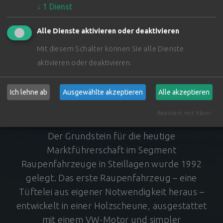
↓
1
Dienst
Alle Dienste aktivieren oder deaktivieren
Mit diesem Schalter können Sie alle Dienste
aktivieren oder deaktivieren.
Innovation
und Technik
Ich lehne ab
Ausgewählte akzeptieren
Alle akzeptieren
aus Südtirol
Realisiert mit Klaro!
Der Grundstein für die heutige
Marktführerschaft im Segment
Raupenfahrzeuge in Steillagen wurde 1992
gelegt. Das erste Raupenfahrzeug – eine
Tüftelei aus eigener Notwendigkeit heraus –
entwickelt in einer Holzscheune, ausgestattet
mit einem VW-Motor und simpler