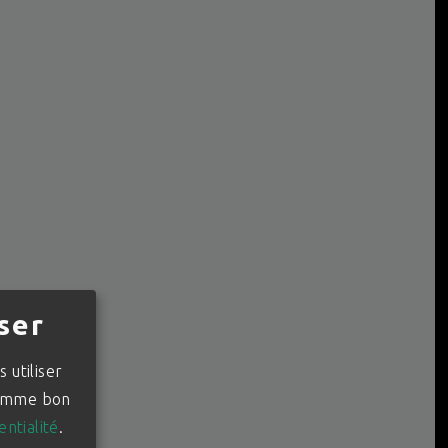
ser
 utiliser
 comme bon
entialité
.