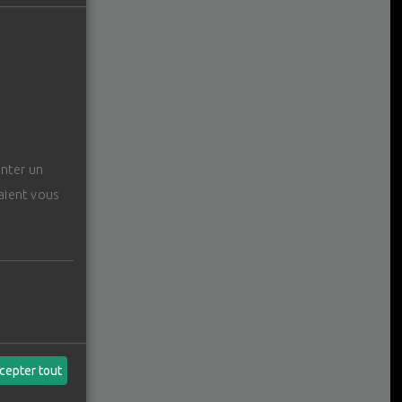
enter un
raient vous
cepter tout