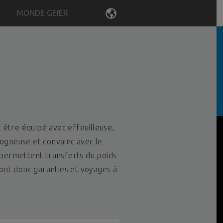
MONDE GEIER
LANGUE
t être équipé avec effeuilleuse,
 rogneuse et convainc avec le
e permettent transferts du poids
ont donc garanties et voyages á