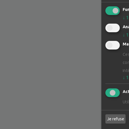
Fun
↓
1
Ana
↓
1
Ma
Ces
con
int
↓
1
Act
Uti
Je refuse