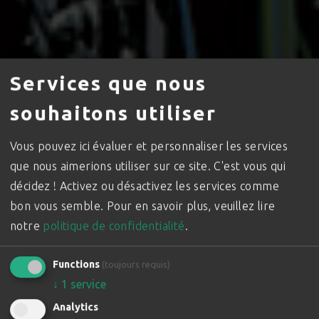
Services que nous
souhaitons utiliser
Vous pouvez ici évaluer et personnaliser les services
que nous aimerions utiliser sur ce site. C'est vous qui
décidez ! Activez ou désactivez les services comme
bon vous semble.
Pour en savoir plus, veuillez lire
notre
politique de confidentialité
.
Le loup
Functions
dans les vignes
(toujours requis)
↓
1
service
Analytics
Chenillards pour la viticulture