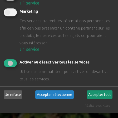
↓
1
service
Dynamique et puissance grâce aux construction légère et
moteurs à couple élevé.
Marketing
Solutions techniquement ambitieux et confort d’utilisation
Ces services traitent les informations personnelles
optimal.
afin de vous présenter un contenu pertinent sur les
Voilà nos machines agricoles innovatrices.
produits, les services ou les sujets qui pourraient
vous intéresser.
MODÈLES
↓
1
service
Activer ou désactiver tous les services
Utilisez ce commutateur pour activer ou désactiver
tous les services.
Je refuse
Accepter sélectionné
Accepter tout
Réalisé avec Klaro !