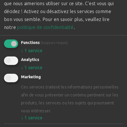
que nous aimerions utiliser sur ce site. C'est vous qui
décidez ! Activez ou désactivez les services comme
bon vous semble.
Pour en savoir plus, veuillez lire
notre
politique de confidentialité
.
Functions
(toujours requis)
↓
1
service
Analytics
↓
1
service
Marketing
Ces services traitent les informations personnelles
afin de vous présenter un contenu pertinent sur les
produits, les services ou les sujets qui pourraient
vous intéresser.
↓
1
service