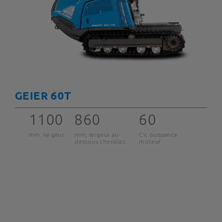
GEIER 60T
1100
860
60
mm, largeur
mm, largeur au-
CV, puissance
dessous chenilles
moteur