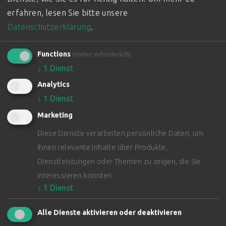
erfahren, lesen Sie bitte unsere
Datenschutzerklärung
.
Functions
(immer erforderlich)
↓
1
Dienst
Analytics
↓
1
Dienst
Marketing
Diese Dienste verarbeiten persönliche Daten, um
Ihnen relevante Inhalte über Produkte,
Dienstleistungen oder Themen zu zeigen, die Sie
interessieren könnten.
↓
1
Dienst
Alle Dienste aktivieren oder deaktivieren