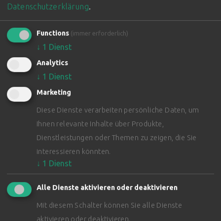
Datenschutzerklärung
.
Functions
(immer erforderlich)
↓
1
Dienst
Analytics
↓
1
Dienst
Marketing
Diese Dienste verarbeiten persönliche Daten, um
Ihnen relevante Inhalte über Produkte,
Dienstleistungen oder Themen zu zeigen, die Sie
interessieren könnten.
SERIE 85
↓
1
Dienst
Alle Dienste aktivieren oder deaktivieren
Mit diesem Schalter können Sie alle Dienste
aktivieren oder deaktivieren.